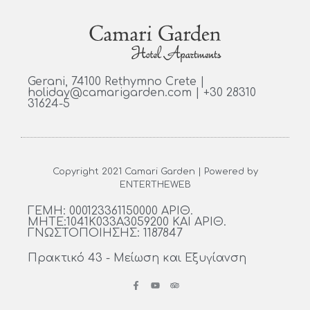
Gerani, 74100 Rethymno Crete |
holiday@camarigarden.com | +30 28310
31624-5
Copyright 2021 Camari Garden | Powered by
ENTERTHEWEB
ΓΕΜΗ: 000123361150000 ΑΡΙΘ.
ΜΗΤΕ:1041Κ033Α3059200 ΚΑΙ ΑΡΙΘ.
ΓΝΩΣΤΟΠΟΙΗΣΗΣ: 1187847
Πρακτικό 43 - Μείωση και Εξυγίανση
F
Y
T
a
o
r
c
u
i
e
t
p